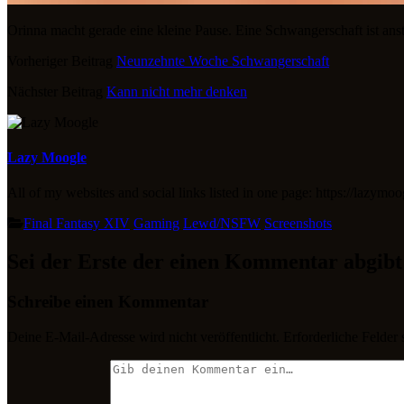
Orinna macht gerade eine kleine Pause. Eine Schwangerschaft ist ans
Vorheriger Beitrag
Neunzehnte Woche Schwangerschaft
Nächster Beitrag
Kann nicht mehr denken
Lazy Moogle
All of my websites and social links listed in one page: https://lazymoo
Final Fantasy XIV
Gaming
Lewd/NSFW
Screenshots
Sei der Erste der einen Kommentar abgibt
Schreibe einen Kommentar
Deine E-Mail-Adresse wird nicht veröffentlicht.
Erforderliche Felder 