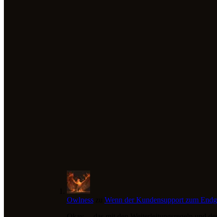
Owlness
zu
Wenn der Kundensupport zum Endge
Okay ... das mit den Weiterleitungsregeln und dem