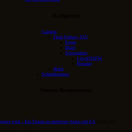
Kategorien
Gaming
Final Fantasy XIV
Event
iRant
Screenshots
Lewd/NSFW
Regular
iRant
Schnellnotizen
Neueste Kommentare
gner wird – Ein Drama in mehreren Akten mit EA
20.06.2026
 Ordner ist aber gut gelöst (finde ich). Vermutlich/Vielleicht hatten si