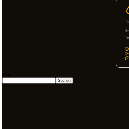
D
Be
me
Search
Suchen