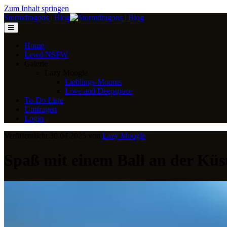
Zum Inhalt springen
Stormdragons | Blog
Home
Lewd/NSFW
Galerie
Lazy Moogle
Lieblings-Mounts
Love and Deepspace
To-Do Liste
Umfragen
Login
Veröffentlicht 30.04.2025 von
Lazy Moogle
Spaß mit einem Ball an der Küst