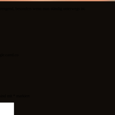
trengend, besonders wenn man ständig unterwegs ist.
gle.carrd.co
sind mit
*
markiert