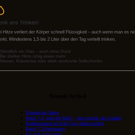
enk ans Trinken!
i Hitze verliert der Körper schnell Flüssigkeit – auch wenn man es ni
rkt. Mindestens 1,5 bis 2 Liter über den Tag verteilt trinken.
Stündlich ein Glas – auch ohne Durst
Bei starker Hitze ruhig etwas mehr
Wasser, Kräutertee oder stark verdünnte Saftschorlen
Neueste Artikel
Taumel der Sinne
Patch 7.4 „Into the Mist“ – das brachte das Update
Kollaboration mit Fall Guys kehrt zurück
Patch 7.3 Patchnotes
Ich will nicht mehr