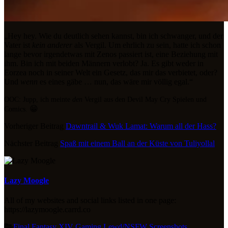
„Hey hey. Wie du deutlich sehen kannst, bin ich schwanger, und der
Vater ist
kein anderer
als Vergil. Um ehrlich zu sein, hatte ich schon
lange bevor irgendetwas mit Zenos passiert ist, eine Beziehung mit
ihm. Bin ich mit beiden Männern verlobt? Ja. Es gibt weder in
Eorzea noch in seiner Welt ein Gesetz, das mir das verbietet, oder?
Und
wenn
es eines gäbe … nun, das wäre mir völlig egal.“
OOC: Jupp, ich meinte
den
Vergil aus den Devil May Cry Spielen und
😁
Comics.
Vorheriger Beitrag
Dawntrail & Wuk Lamat: Warum all der Hass?
Nächster Beitrag
Spaß mit einem Ball an der Küste von Tuliyollal
Lazy Moogle
All of my websites and social links listed in one page:
https://lazymoogle.carrd.co
Final Fantasy XIV
Gaming
Lewd/NSFW
Screenshots