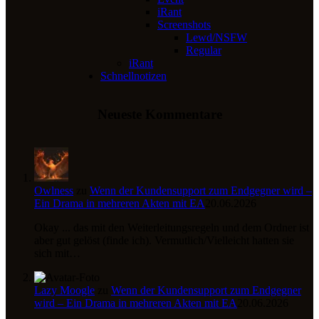
iRant
Screenshots
Lewd/NSFW
Regular
iRant
Schnellnotizen
Neueste Kommentare
Owlness
zu
Wenn der Kundensupport zum Endgegner wird –
Ein Drama in mehreren Akten mit EA
20.06.2026
Okay ... das mit den Weiterleitungsregeln und dem Ordner ist
aber gut gelöst (finde ich). Vermutlich/Vielleicht hatten sie
sich mit…
Lazy Moogle
zu
Wenn der Kundensupport zum Endgegner
wird – Ein Drama in mehreren Akten mit EA
20.06.2026