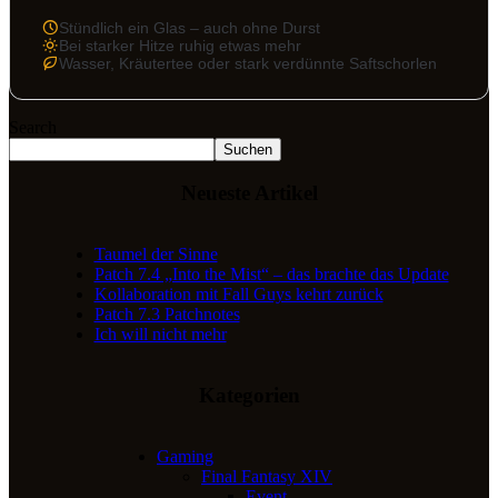
Stündlich ein Glas – auch ohne Durst
Bei starker Hitze ruhig etwas mehr
Wasser, Kräutertee oder stark verdünnte Saftschorlen
Search
Suchen
Neueste Artikel
Taumel der Sinne
Patch 7.4 „Into the Mist“ – das brachte das Update
Kollaboration mit Fall Guys kehrt zurück
Patch 7.3 Patchnotes
Ich will nicht mehr
Kategorien
Gaming
Final Fantasy XIV
Event