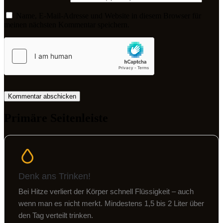
Name, E-Mail-Adresse und Website in diesem Browser für
meinen nächsten Kommentar speichern.
Primäre Seitenleiste
Denk ans Trinken!
Bei Hitze verliert der Körper schnell Flüssigkeit – auch
wenn man es nicht merkt. Mindestens 1,5 bis 2 Liter über
den Tag verteilt trinken.