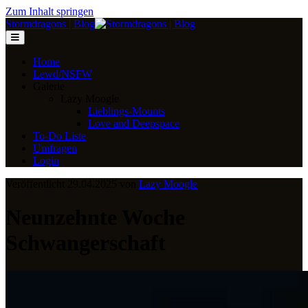
Zum Inhalt springen
Stormdragons | Blog
Home
Lewd/NSFW
Galerie
Lazy Moogle
Lieblings-Mounts
Love and Deepspace
To-Do Liste
Umfragen
Login
Veröffentlicht 29.04.2025 von
Lazy Moogle
Neunzehnte Woche
Schwangerschaft