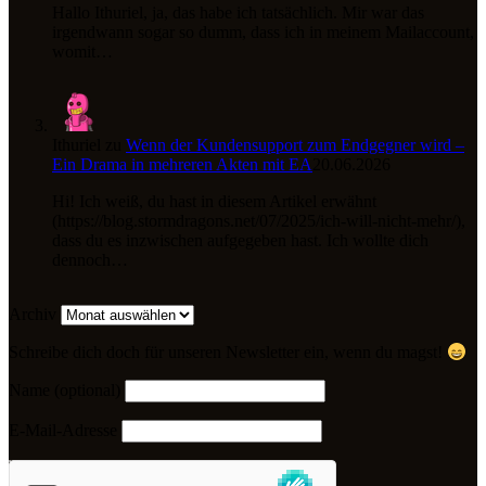
Hallo Ithuriel, ja, das habe ich tatsächlich. Mir war das
irgendwann sogar so dumm, dass ich in meinem Mailaccount,
womit…
Ithuriel
zu
Wenn der Kundensupport zum Endgegner wird –
Ein Drama in mehreren Akten mit EA
20.06.2026
Hi! Ich weiß, du hast in diesem Artikel erwähnt
(https://blog.stormdragons.net/07/2025/ich-will-nicht-mehr/),
dass du es inzwischen aufgegeben hast. Ich wollte dich
dennoch…
Archiv
Schreibe dich doch für unseren Newsletter ein, wenn du magst!
Name (optional)
E-Mail-Adresse