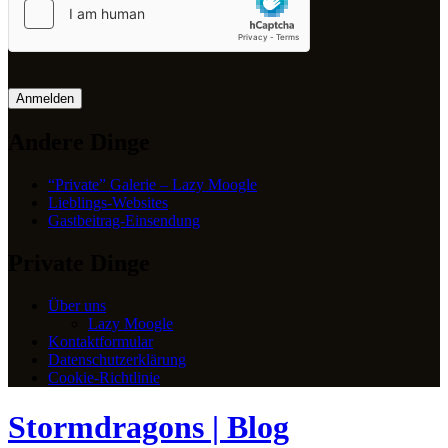
Anmelden
Andere Dinge
“Private” Galerie – Lazy Moogle
Lieblings-Websites
Gastbeitrag-Einsendung
Private Dinge
Über uns
Lazy Moogle
Kontaktformular
Datenschutzerklärung
Cookie-Richtlinie
Stormdragons | Blog