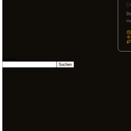
D
Be
me
Search
Suchen