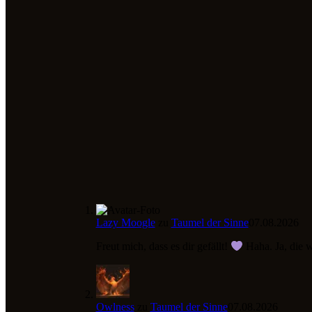
Lazy Moogle
zu
Taumel der Sinne
07.08.2026
Freut mich, dass es dir gefällt!
Haha. Ja, die 
Owlness
zu
Taumel der Sinne
07.08.2026