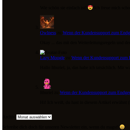
Wie schön sie einfach ist!
Ich freue mich scho
Owlness
zu
Wenn der Kundensupport zum Endge
Okay ... das mit den Weiterleitungsregeln und dem
Lazy Moogle
zu
Wenn der Kundensupport zum E
Hallo Ithuriel, ja, das habe ich tatsächlich. M
Ithuriel
zu
Wenn der Kundensupport zum Endgegn
Hi! Ich weiß, du hast in diesem Artikel erwähnt 
Archiv
Schreibe dich doch für unseren Newsletter ein, wenn du magst!