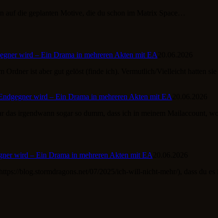
n auf die geplanten Motive, die du schon im Matrix Space…
gner wird – Ein Drama in mehreren Akten mit EA
20.06.2026
 Ordner ist aber gut gelöst (finde ich). Vermutlich/Vielleicht hatten si
ndgegner wird – Ein Drama in mehreren Akten mit EA
20.06.2026
ir war das irgendwann sogar so dumm, dass ich in meinem Mailaccount, 
er wird – Ein Drama in mehreren Akten mit EA
20.06.2026
(https://blog.stormdragons.net/07/2025/ich-will-nicht-mehr/), dass du 