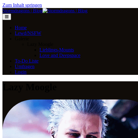
Zum Inhalt springen
Stormdragons | Blog
Home
Lewd/NSFW
Galerie
Lazy Moogle
Lieblings-Mounts
Love and Deepspace
To-Do Liste
Umfragen
Login
Lazy Moogle