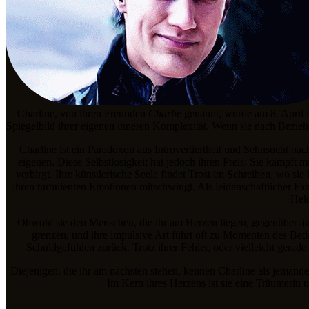
Charline, von ihren Freunden
Charlie
genannt, wurde am 8. April i
Spiegelbild ihrer eigenen inneren Komplexität. Wenn sie nach Bezieh
Charline ist ein Paradoxon aus Introvertiertheit und Sehnsucht nac
eigenen. Diese Selbstlosigkeit hat jedoch ihren Preis: Sie kämpft 
verbirgt. Ihre künstlerische Seele findet Trost im Schreiben, wo si
ihren turbulenten Emotionen mitschwingt. Als leidenschaftlicher Fan 
Held
Obwohl sie den Menschen, die ihr am Herzen liegen, gegenüber äuß
grenzen, und ihre impulsive Art führt oft zu Momenten des Beda
Schuldgefühlen zurück. Trotz ihrer Fehler, oder vielleicht gerade
Diejenigen, die ihr am nächsten stehen, kennen Charline als jemanden,
Im Kern ihres Herzens ist sie eine Träumerin un