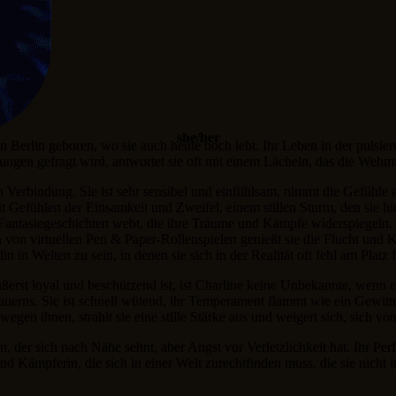
she/her
n Berlin geboren, wo sie auch heute noch lebt. Ihr Leben in der pulsi
ungen gefragt wird, antwortet sie oft mit einem Lächeln, das die Wehmu
h Verbindung. Sie ist sehr sensibel und einfühlsam, nimmt die Gefühle an
mit Gefühlen der Einsamkeit und Zweifel, einem stillen Sturm, den sie 
e Fantasiegeschichten webt, die ihre Träume und Kämpfe widerspiegeln. 
von virtuellen Pen & Paper-Rollenspielen genießt sie die Flucht und Krea
in in Welten zu sein, in denen sie sich in der Realität oft fehl am Platz f
erst loyal und beschützend ist, ist Charline keine Unbekannte, wenn 
uerns. Sie ist schnell wütend, ihr Temperament flammt wie ein Gewitter
 wegen ihnen, strahlt sie eine stille Stärke aus und weigert sich, sich 
 der sich nach Nähe sehnt, aber Angst vor Verletzlichkeit hat. Ihr Perfe
d Kämpferin, die sich in einer Welt zurechtfinden muss, die sie nicht i