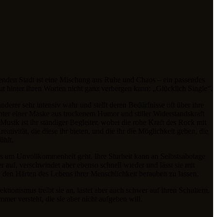
erenden Stadt ist eine Mischung aus Ruhe und Chaos – ein passendes
t hinter ihren Worten nicht ganz verbergen kann: „Glücklich Single“.
derer sehr intensiv wahr und stellt deren Bedürfnisse oft über ihre
hinter einer Maske aus trockenem Humor und stiller Widerstandskraft
Musik ist ihr ständiger Begleiter, wobei die rohe Kraft des Rock mit
tivität, die diese ihr bieten, und die ihr die Möglichkeit geben, die
ühlt.
es um Unvollkommenheit geht. Ihre Sturheit kann an Selbstsabotage
 auf, verschwindet aber ebenso schnell wieder und lässt sie mit
von den Härten des Lebens ihrer Menschlichkeit berauben zu lassen.
ktionismus treibt sie an, lastet aber auch schwer auf ihren Schultern.
mmer versteht, die sie aber nicht aufgeben will.