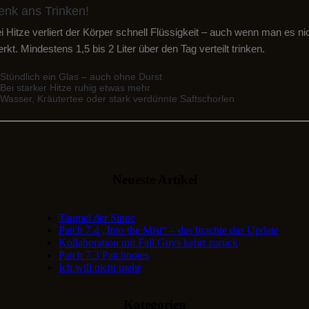
enk ans Trinken!
i Hitze verliert der Körper schnell Flüssigkeit – auch wenn man es ni
rkt. Mindestens 1,5 bis 2 Liter über den Tag verteilt trinken.
Stündlich ein Glas – auch ohne Durst
Bei starker Hitze ruhig etwas mehr
Wasser, Kräutertee oder stark verdünnte Saftschorlen
Neueste Artikel
Taumel der Sinne
Patch 7.4 „Into the Mist“ – das brachte das Update
Kollaboration mit Fall Guys kehrt zurück
Patch 7.3 Patchnotes
Ich will nicht mehr
Kategorien