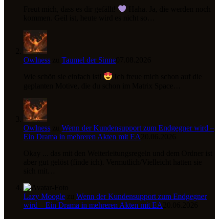
Freut mich, dass es dir gefällt!
Haha. Ja, die werden noch
kommen. Geil ist, heute wird es nicht so…
Owlness
zu
Taumel der Sinne
07.08.2026
Wie schön sie einfach ist!
Ich freue mich schon auf die
geplanten Motive, die du schon im Matrix Space…
Owlness
zu
Wenn der Kundensupport zum Endgegner wird –
Ein Drama in mehreren Akten mit EA
20.06.2026
Okay ... das mit den Weiterleitungsregeln und dem Ordner ist
aber gut gelöst (finde ich). Vermutlich/Vielleicht hatten sie
sich mit…
Lazy Moogle
zu
Wenn der Kundensupport zum Endgegner
wird – Ein Drama in mehreren Akten mit EA
20.06.2026