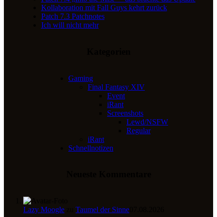
Kollaboration mit Fall Guys kehrt zurück
Patch 7.3 Patchnotes
Ich will nicht mehr
Kategorien
Gaming
Final Fantasy XIV
Event
iRant
Screenshots
Lewd/NSFW
Regular
iRant
Schnellnotizen
Neueste Kommentare
Lazy Moogle
zu
Taumel der Sinne
07.08.2026