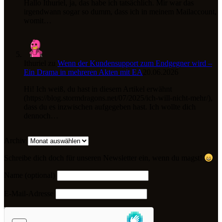
Hallo Ithuriel, ja, das habe ich tatsächlich. Mir war das
irgendwann sogar so dumm, dass ich in meinem Mailaccount,
womit…
Ithuriel
zu
Wenn der Kundensupport zum Endgegner wird –
Ein Drama in mehreren Akten mit EA
20.06.2026
Hi! Ich weiß, du hast in diesem Artikel erwähnt
(https://blog.stormdragons.net/07/2025/ich-will-nicht-mehr/),
dass du es inzwischen aufgegeben hast. Ich wollte dich
dennoch…
Archiv
Schreibe dich doch für unseren Newsletter ein, wenn du magst!
Name (optional)
E-Mail-Adresse