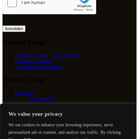
Anmelden
Andere Dinge
“Private” Galerie – Lazy Moogle
Lieblings-Websites
Gastbeitrag-Einsendung
Private Dinge
Über uns
Lazy Moogle
Kontaktformular
Datenschutzerklärung
We value your privacy
Cookie-Richtlinie
We use cookies to enhance your browsing experience, serve
Stormdragons | Blog
personalized ads or content, and analyze our traffic. By clicking