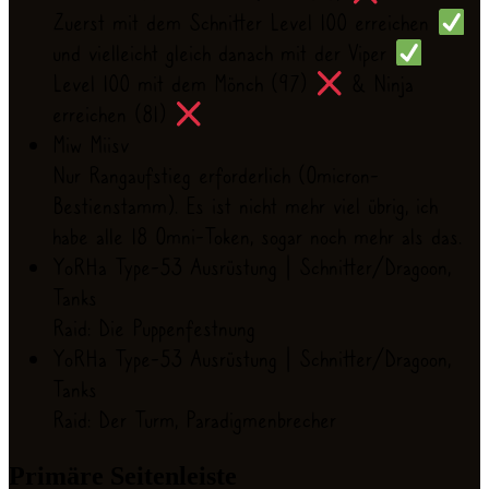
Zuerst mit dem Schnitter Level 100 erreichen
und vielleicht gleich danach mit der Viper
Level 100 mit dem Mönch (97)
& Ninja
erreichen (81)
Miw Miisv
Nur Rangaufstieg erforderlich (Omicron-
Bestienstamm). Es ist nicht mehr viel übrig, ich
habe alle 18 Omni-Token, sogar noch mehr als das.
YoRHa Type-53 Ausrüstung | Schnitter/Dragoon,
Tanks
Raid: Die Puppenfestnung
YoRHa Type-53 Ausrüstung | Schnitter/Dragoon,
Tanks
Raid: Der Turm, Paradigmenbrecher
Primäre Seitenleiste