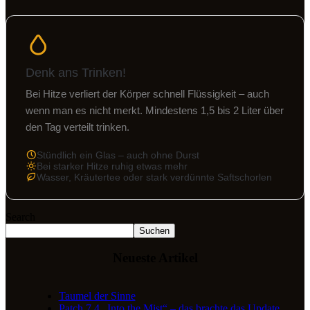
Denk ans Trinken!
Bei Hitze verliert der Körper schnell Flüssigkeit – auch
wenn man es nicht merkt. Mindestens 1,5 bis 2 Liter über
den Tag verteilt trinken.
Stündlich ein Glas – auch ohne Durst
Bei starker Hitze ruhig etwas mehr
Wasser, Kräutertee oder stark verdünnte Saftschorlen
Search
Suchen
Neueste Artikel
Taumel der Sinne
Patch 7.4 „Into the Mist“ – das brachte das Update