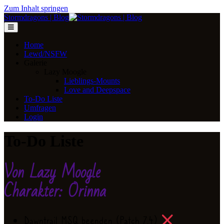
Zum Inhalt springen
Stormdragons | Blog
Home
Lewd/NSFW
Galerie
Lazy Moogle
Lieblings-Mounts
Love and Deepspace
To-Do Liste
Umfragen
Login
To-Do Liste
Von Lazy Moogle
Charakter: Orinna
Dawntrail MSQ beenden (Patch 7.4)