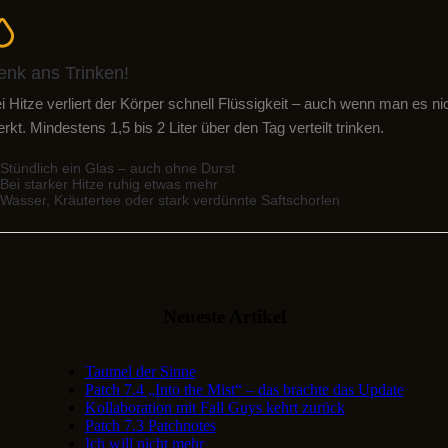
enk ans Trinken!
i Hitze verliert der Körper schnell Flüssigkeit – auch wenn man es ni
rkt. Mindestens 1,5 bis 2 Liter über den Tag verteilt trinken.
Stündlich ein Glas – auch ohne Durst
Bei starker Hitze ruhig etwas mehr
Wasser, Kräutertee oder stark verdünnte Saftschorlen
Neueste Artikel
Taumel der Sinne
Patch 7.4 „Into the Mist“ – das brachte das Update
Kollaboration mit Fall Guys kehrt zurück
Patch 7.3 Patchnotes
Ich will nicht mehr