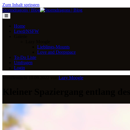
Zum Inhalt springen
Stormdragons | Blog
Home
Lewd/NSFW
Galerie
Lazy Moogle
Lieblings-Mounts
Love and Deepspace
To-Do Liste
Umfragen
Login
Veröffentlicht 10.09.2022 von
Lazy Moogle
Kleiner Spaziergang entlang des