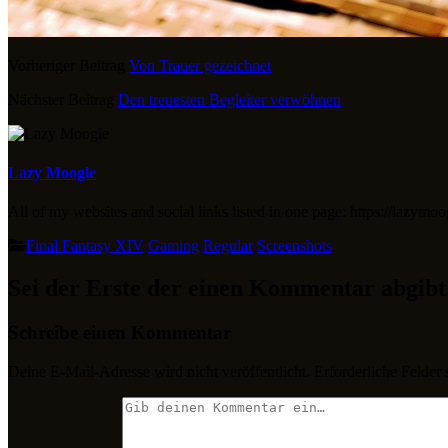
Vorheriger Beitrag
Von Trauer gezeichnet
Nächster Beitrag
Den treuesten Begleiter verwöhnen
Lazy Moogle
All of my websites and social links listed in one page: https://lazymoo
Final Fantasy XIV
Gaming
Regular
Screenshots
Sei der Erste der einen Kommentar abgibt
Schreibe einen Kommentar
Deine E-Mail-Adresse wird nicht veröffentlicht.
Erforderliche Felder 