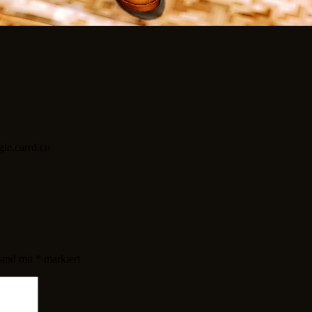
gle.carrd.co
sind mit
*
markiert