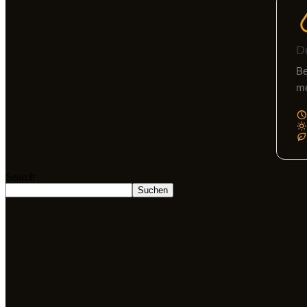
D
Be
me
Search
Suchen