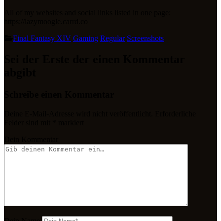
All of my websites and social links listed in one page:
https://lazymoogle.carrd.co
Final Fantasy XIV
Gaming
Regular
Screenshots
Sei der Erste der einen Kommentar
abgibt
Schreibe einen Kommentar
Deine E-Mail-Adresse wird nicht veröffentlicht.
Erforderliche
Felder sind mit
*
markiert
Dein Kommentar
Dein Name