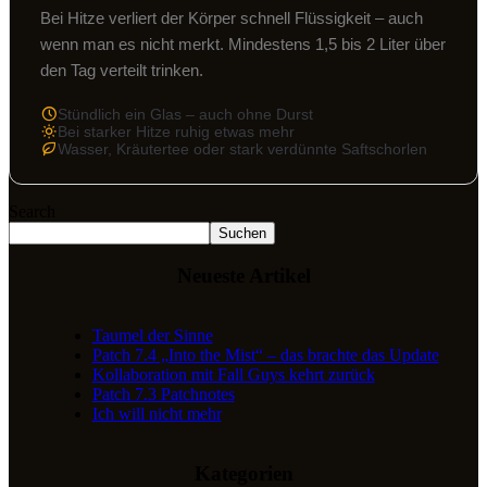
Bei Hitze verliert der Körper schnell Flüssigkeit – auch
wenn man es nicht merkt. Mindestens 1,5 bis 2 Liter über
den Tag verteilt trinken.
Stündlich ein Glas – auch ohne Durst
Bei starker Hitze ruhig etwas mehr
Wasser, Kräutertee oder stark verdünnte Saftschorlen
Search
Suchen
Neueste Artikel
Taumel der Sinne
Patch 7.4 „Into the Mist“ – das brachte das Update
Kollaboration mit Fall Guys kehrt zurück
Patch 7.3 Patchnotes
Ich will nicht mehr
Kategorien