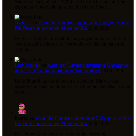
Wie schön sie einfach ist! 😍 Ich freue mich schon auf die
geplanten Motive, die du schon im Matrix Space…
Owlness
zu
Wenn der Kundensupport zum Endgegner wird –
Ein Drama in mehreren Akten mit EA
20.06.2026
Okay ... das mit den Weiterleitungsregeln und dem Ordner ist
aber gut gelöst (finde ich). Vermutlich/Vielleicht hatten sie
sich mit…
Lazy Moogle
zu
Wenn der Kundensupport zum Endgegner
wird – Ein Drama in mehreren Akten mit EA
20.06.2026
Hallo Ithuriel, ja, das habe ich tatsächlich. Mir war das
irgendwann sogar so dumm, dass ich in meinem Mailaccount,
womit…
Ithuriel
zu
Wenn der Kundensupport zum Endgegner wird –
Ein Drama in mehreren Akten mit EA
20.06.2026
Hi! Ich weiß, du hast in diesem Artikel erwähnt