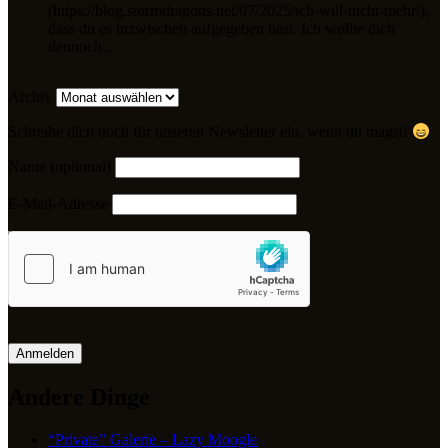
(https://blog.stormdragons.net/07/2025/ich-will-nicht-mehr/),
dass du es inzwischen aufgegeben hast. Ich wollte dich
dennoch…
Archiv
Schreibe dich doch für unseren Newsletter ein, wenn du magst!
Name (optional)
E-Mail-Adresse
Anmelden
Andere Dinge
“Private” Galerie – Lazy Moogle