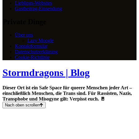
Lieblings-Websites
Gastbeitrag-Einsendung
Private Dinge
Über uns
Lazy Moogle
Kontaktformular
Datenschutzerklärung
Cookie-Richtlinie
Stormdragons | Blog
Dieser Ort ist ein Safe Space für queere Menschen jeder Art –
einschließlich Menschen, die Trans sind. Für Rassisten, Nazis,
Transphobe und Misogyne gilt: Verpisst euch. 🚪
Nach oben scrollen