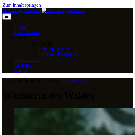
Zum Inhalt springen
Stormdragons | Blog
Home
Lewd/NSFW
Galerie
Lazy Moogle
Lieblings-Mounts
Love and Deepspace
To-Do Liste
Umfragen
Login
Veröffentlicht 06.08.2022 von
Lazy Moogle
Wächterin des Waldes