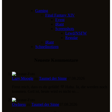
Gaming
Final Fantasy XIV
Event
iRant
Screenshots
Lewd/NSFW
Regular
iRant
Schnellnotizen
Neueste Kommentare
Lazy Moogle
zu
Taumel der Sinne
07.08.2026
Freut mich, dass es dir gefällt! 💜 Haha. Ja, die werden noch
kommen. Geil ist, heute wird es nicht so…
Owlness
zu
Taumel der Sinne
07.08.2026