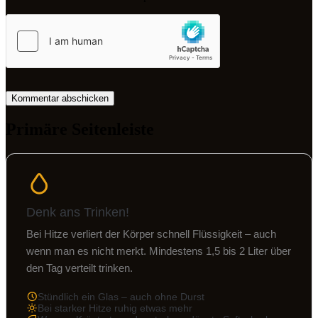
Primäre Seitenleiste
Denk ans Trinken!
Bei Hitze verliert der Körper schnell Flüssigkeit – auch
wenn man es nicht merkt. Mindestens 1,5 bis 2 Liter über
den Tag verteilt trinken.
Stündlich ein Glas – auch ohne Durst
Bei starker Hitze ruhig etwas mehr