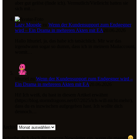
aber gut gelöst (finde ich). Vermutlich/Vielleicht hatten sie
sich mit…
Lazy Moogle
zu
Wenn der Kundensupport zum Endgegner
wird – Ein Drama in mehreren Akten mit EA
20.06.2026
Hallo Ithuriel, ja, das habe ich tatsächlich. Mir war das
irgendwann sogar so dumm, dass ich in meinem Mailaccount,
womit…
Ithuriel
zu
Wenn der Kundensupport zum Endgegner wird –
Ein Drama in mehreren Akten mit EA
20.06.2026
Hi! Ich weiß, du hast in diesem Artikel erwähnt
(https://blog.stormdragons.net/07/2025/ich-will-nicht-mehr/),
dass du es inzwischen aufgegeben hast. Ich wollte dich
dennoch…
Archiv
Schreibe dich doch für unseren Newsletter ein, wenn du magst!