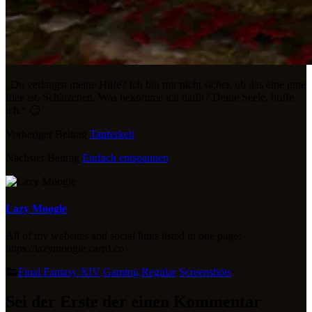
„Du verlangst meine Hilfe? Ich bin mir nicht sicher, ob das eine gute
Idee ist, Schätzchen. Was bekomme ich dafür? Deine Seele, hoffe
ich.“ 😏
Vorheriger Beitrag
Tapferkeit
Nächster Beitrag
Einfach entspannen
Lazy Moogle
All of my websites and social links listed in one page:
https://lazymoogle.carrd.co
Final Fantasy XIV
Gaming
Regular
Screenshots
Sei der Erste der einen Kommentar