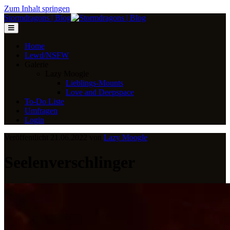
Zum Inhalt springen
Stormdragons | Blog
Home
Lewd/NSFW
Galerie
Lazy Moogle
Lieblings-Mounts
Love and Deepspace
To-Do Liste
Umfragen
Login
Veröffentlicht 21.06.2022 von
Lazy Moogle
Seelenverschlinger