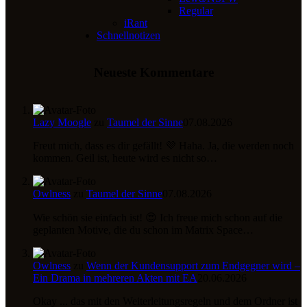
Regular
iRant
Schnellnotizen
Neueste Kommentare
Lazy Moogle
zu
Taumel der Sinne
07.08.2026
Freut mich, dass es dir gefällt! 💜 Haha. Ja, die werden noch
kommen. Geil ist, heute wird es nicht so…
Owlness
zu
Taumel der Sinne
07.08.2026
Wie schön sie einfach ist! 😍 Ich freue mich schon auf die
geplanten Motive, die du schon im Matrix Space…
Owlness
zu
Wenn der Kundensupport zum Endgegner wird –
Ein Drama in mehreren Akten mit EA
20.06.2026
Okay ... das mit den Weiterleitungsregeln und dem Ordner ist