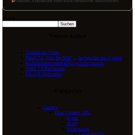
Wasser, Kräutertee oder stark verdünnte Saftschorlen
Search
Suchen
Neueste Artikel
Taumel der Sinne
Patch 7.4 „Into the Mist“ – das brachte das Update
Kollaboration mit Fall Guys kehrt zurück
Patch 7.3 Patchnotes
Ich will nicht mehr
Kategorien
Gaming
Final Fantasy XIV
Event
iRant
Screenshots
Lewd/NSFW