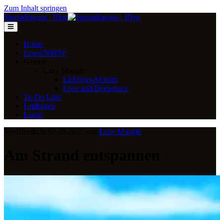
Zum Inhalt springen
Stormdragons | Blog
Home
Lewd/NSFW
Galerie
Lazy Moogle
Lieblings-Mounts
Love and Deepspace
To-Do Liste
Umfragen
Login
Veröffentlicht 02.05.2025 von
Lazy Moogle
Am Strand entspannen