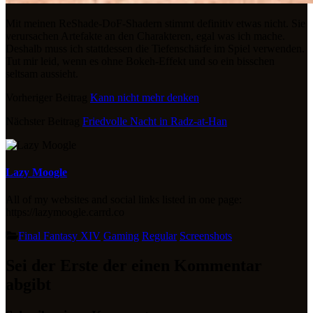
Mit meinen ReShade-DoF-Shadern stimmt definitiv etwas nicht. Sie
verursachen Artefakte an den Charakteren, egal was ich mache.
Deshalb muss ich stattdessen die Tiefenschärfe im Spiel verwenden.
Tut mir leid, wenn es ohne Bokeh-Effekt und so ein bisschen
seltsam aussieht.
Vorheriger Beitrag
Kann nicht mehr denken
Nächster Beitrag
Friedvolle Nacht in Radz-at-Han
Lazy Moogle
All of my websites and social links listed in one page:
https://lazymoogle.carrd.co
Final Fantasy XIV
Gaming
Regular
Screenshots
Sei der Erste der einen Kommentar
abgibt