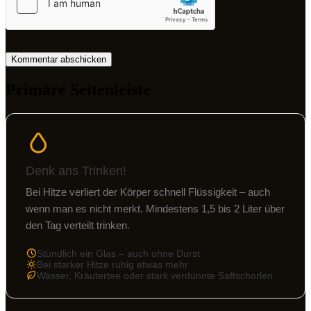
Primäre Seitenleiste
Denk ans Trinken!
Bei Hitze verliert der Körper schnell Flüssigkeit – auch
wenn man es nicht merkt. Mindestens 1,5 bis 2 Liter über
den Tag verteilt trinken.
Stündlich ein Glas – auch ohne Durst
Bei starker Hitze ruhig etwas mehr
Wasser, Kräutertee oder stark verdünnte Saftschorlen