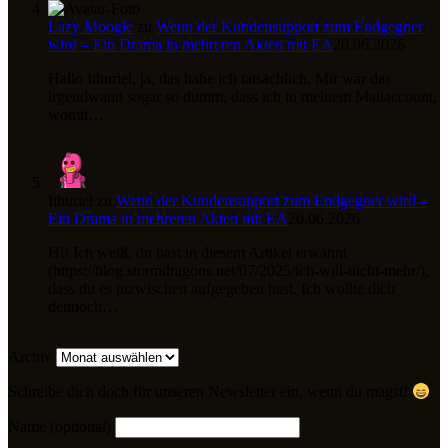
Lazy Moogle
zu
Wenn der Kundensupport zum Endgegner
wird – Ein Drama in mehreren Akten mit EA
20.06.2026
Hallo Ithuriel, ja, das habe ich tatsächlich. Mir war das
irgendwann sogar so dumm, dass ich in meinem Mailaccount,
womit…
Ithuriel
zu
Wenn der Kundensupport zum Endgegner wird –
Ein Drama in mehreren Akten mit EA
20.06.2026
Hi! Ich weiß, du hast in diesem Artikel erwähnt
(https://blog.stormdragons.net/07/2025/ich-will-nicht-mehr/),
dass du es inzwischen aufgegeben hast. Ich wollte dich
dennoch…
Archiv
Schreibe dich doch für unseren Newsletter ein, wenn du magst!
Name (optional)