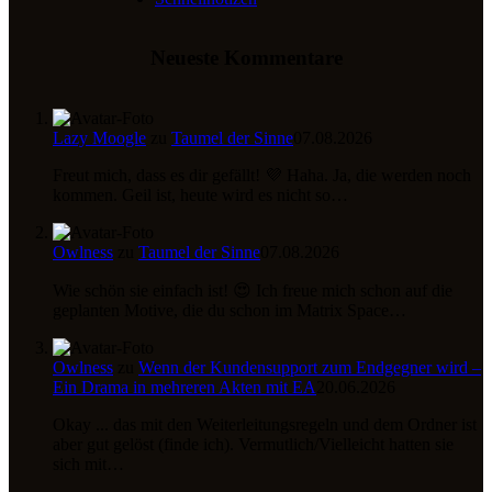
Neueste Kommentare
Lazy Moogle
zu
Taumel der Sinne
07.08.2026
Freut mich, dass es dir gefällt! 💜 Haha. Ja, die werden noch
kommen. Geil ist, heute wird es nicht so…
Owlness
zu
Taumel der Sinne
07.08.2026
Wie schön sie einfach ist! 😍 Ich freue mich schon auf die
geplanten Motive, die du schon im Matrix Space…
Owlness
zu
Wenn der Kundensupport zum Endgegner wird –
Ein Drama in mehreren Akten mit EA
20.06.2026
Okay ... das mit den Weiterleitungsregeln und dem Ordner ist
aber gut gelöst (finde ich). Vermutlich/Vielleicht hatten sie
sich mit…