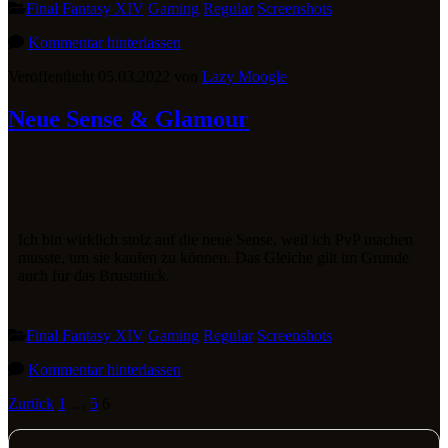
Final Fantasy XIV
Gaming
Regular
Screenshots
Kommentar hinterlassen
Veröffentlicht 05.03.2022 von
Lazy Moogle
Neue Sense & Glamour
Ich bin wirklich stolz auf die neue Sense, weil ich PvP machen
musste, um sie kaufen zu können. Das Gleiche gilt im Grunde
auch für das Bruststück.
Final Fantasy XIV
Gaming
Regular
Screenshots
Kommentar hinterlassen
Zurück
1
…
5
6