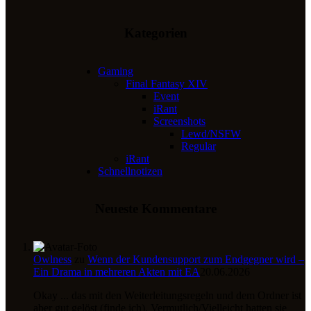
Kategorien
Gaming
Final Fantasy XIV
Event
iRant
Screenshots
Lewd/NSFW
Regular
iRant
Schnellnotizen
Neueste Kommentare
Owlness
zu
Wenn der Kundensupport zum Endgegner wird –
Ein Drama in mehreren Akten mit EA
20.06.2026
Okay ... das mit den Weiterleitungsregeln und dem Ordner ist
aber gut gelöst (finde ich). Vermutlich/Vielleicht hatten sie