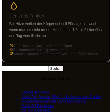
Denk ans Trinken!
Bei Hitze verliert der Körper schnell Flüssigkeit – auch
wenn man es nicht merkt. Mindestens 1,5 bis 2 Liter über
den Tag verteilt trinken.
Stündlich ein Glas – auch ohne Durst
Bei starker Hitze ruhig etwas mehr
Wasser, Kräutertee oder stark verdünnte Saftschorlen
Suchen
Neueste Artikel
Taumel der Sinne
Patch 7.4 „Into the Mist“ – das brachte das Update
Kollaboration mit Fall Guys kehrt zurück
Patch 7.3 Patchnotes
Ich will nicht mehr