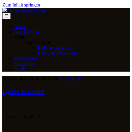
Zum Inhalt springen
Home
Lewd/NSFW
Galerie
Lazy Moogle
Lieblings-Mounts
Love and Deepspace
To-Do Liste
Umfragen
Login
Veröffentlicht 04.06.2022 von
Lazy Moogle
Lyses Kostüm
Es ist schön, oder?