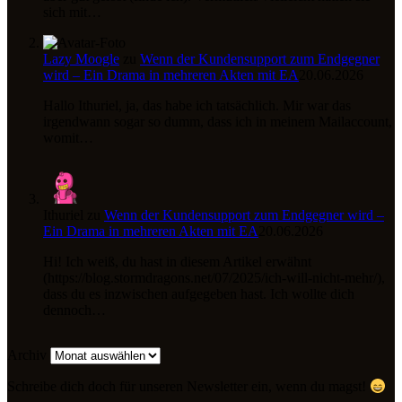
sich mit…
Lazy Moogle
zu
Wenn der Kundensupport zum Endgegner
wird – Ein Drama in mehreren Akten mit EA
20.06.2026
Hallo Ithuriel, ja, das habe ich tatsächlich. Mir war das
irgendwann sogar so dumm, dass ich in meinem Mailaccount,
womit…
Ithuriel
zu
Wenn der Kundensupport zum Endgegner wird –
Ein Drama in mehreren Akten mit EA
20.06.2026
Hi! Ich weiß, du hast in diesem Artikel erwähnt
(https://blog.stormdragons.net/07/2025/ich-will-nicht-mehr/),
dass du es inzwischen aufgegeben hast. Ich wollte dich
dennoch…
Archiv
Schreibe dich doch für unseren Newsletter ein, wenn du magst!